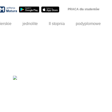
PRACA dla studentów
ierskie
jednolite
II stopnia
podyplomowe