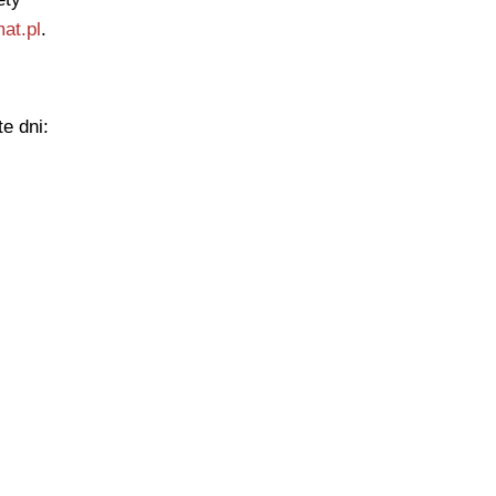
mat.pl
.
e dni: