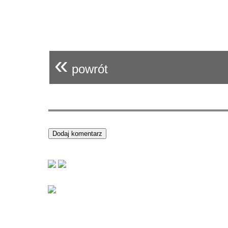
«
powrót