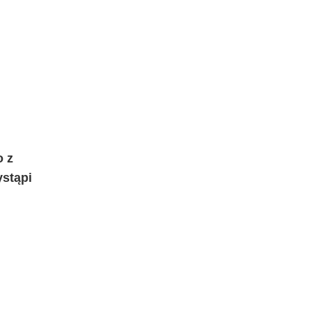
o z
ystąpi