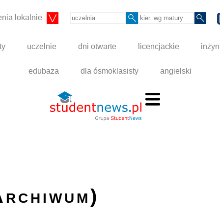
nia lokalnie
ty
uczelnie
dni otwarte
licencjackie
inżyn
edubaza
dla ósmoklasisty
angielski
Archiwum)