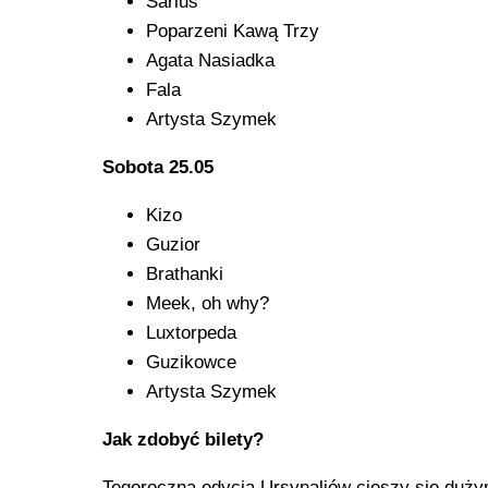
Sarius
Poparzeni Kawą Trzy
Agata Nasiadka
Fala
Artysta Szymek
Sobota 25.05
Kizo
Guzior
Brathanki
Meek, oh why?
Luxtorpeda
Guzikowce
Artysta Szymek
Jak zdobyć bilety?
Tegoroczna edycja Ursynaliów cieszy się duży