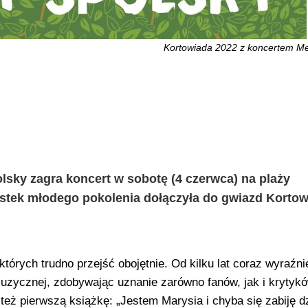
Kortowiada 2022 z koncertem Me
sky zagra koncert w sobotę (4 czerwca) na plaży
ystek młodego pokolenia dołączyła do gwiazd Korto
tórych trudno przejść obojętnie. Od kilku lat coraz wyraźni
uzycznej, zdobywając uznanie zarówno fanów, jak i krytyk
eż pierwszą książkę: „Jestem Marysia i chyba się zabiję dz