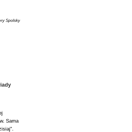
ry Spolsky
wiady
ej
ów. Sama
isiaj”.