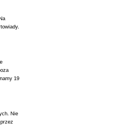
 Na
rtowiady.
ie
poza
znamy 19
ych. Nie
 przez