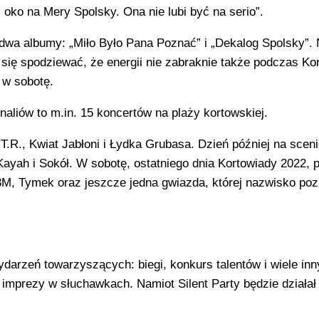
ż oko na Mery Spolsky. Ona nie lubi być na serio”.
 dwa albumy: „Miło Było Pana Poznać” i „Dekalog Spolsky”.
 się spodziewać, że energii nie zabraknie także podczas Ko
 w sobotę.
aliów to m.in. 15 koncertów na plaży kortowskiej.
.R., Kwiat Jabłoni i Łydka Grubasa. Dzień później na scen
Kayah i Sokół. W sobotę, ostatniego dnia Kortowiady 2022, 
M, Tymek oraz jeszcze jedna gwiazda, której nazwisko po
arzeń towarzyszących: biegi, konkurs talentów i wiele inn
 imprezy w słuchawkach. Namiot Silent Party będzie działał