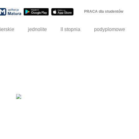
PRACA dla studentów
ierskie
jednolite
II stopnia
podyplomowe