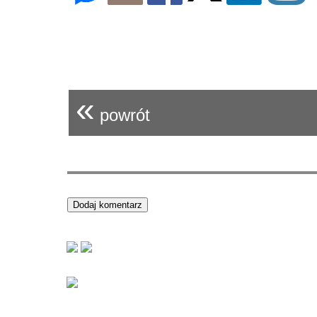
«
powrót