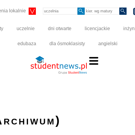
nia lokalnie
ty
uczelnie
dni otwarte
licencjackie
inżyn
edubaza
dla ósmoklasisty
angielski
Archiwum)