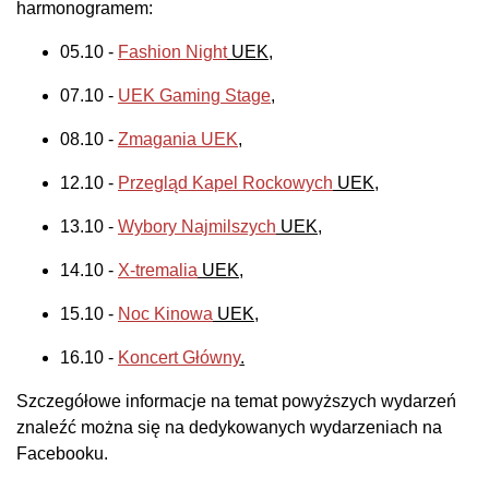
harmonogramem:
05.10 -
Fashion Night
UEK
,
07.10 -
UEK Gaming Stage
,
08.10 -
Zmagania UEK
,
12.10 -
Przegląd Kapel Rockowych
UEK
,
13.10 -
Wybory Najmilszych
UEK
,
14.10 -
X-tremalia
UEK
,
15.10 -
Noc Kinowa
UEK
,
16.10 -
Koncert Główny
.
Szczegółowe informacje na temat powyższych wydarzeń
znaleźć można się na dedykowanych wydarzeniach na
Facebooku.